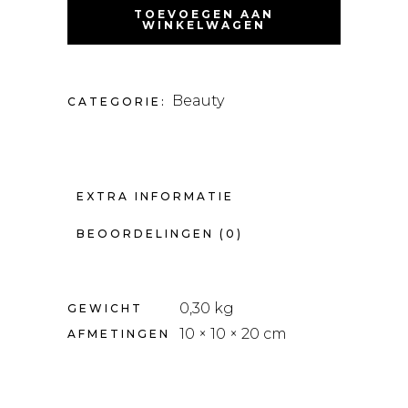
DERMAROLLER
TOEVOEGEN AAN
EN
WINKELWAGEN
SERUM
HYALURONZUUR
30
ML
HOEVEELHEID
Beauty
CATEGORIE:
EXTRA INFORMATIE
BEOORDELINGEN (0)
0,30 kg
GEWICHT
10 × 10 × 20 cm
AFMETINGEN