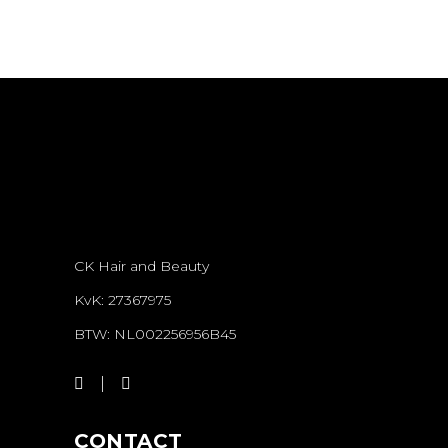
CK Hair and Beauty
KvK: 27367975
BTW: NL002256956B45
CONTACT