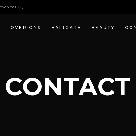
boven de €60,-
E
OVER ONS
HAIRCARE
BEAUTY
CO
CONTACT