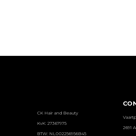
CO
CK Hair and Beauty
Vaartp
KvK: 27367975
2691 
BTW: NL002256956B45