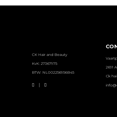
CO
CK Hair and Beauty
Vaartp
KvK: 27367975
2691 
BTW: NL002256956B45
Ck hai
info@