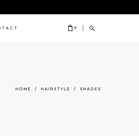
0
NTACT
T IS EMPTY.
HOME
/
HAIRSTYLE
/
SHADES