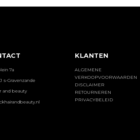
NTACT
KLANTEN
lein 7a
ALGEMENE
VERKOOPVOORWAARDEN
AJ s-Gravenzande
DISCLAIMER
r and beauty
RETOURNEREN
PRIVACYBELEID
ckhairandbeauty.nl