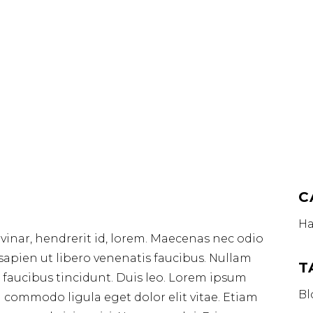
C
Ha
vinar, hendrerit id, lorem. Maecenas nec odio
sapien ut libero venenatis faucibus. Nullam
T
s faucibus tincidunt. Duis leo. Lorem ipsum
Bl
g commodo ligula eget dolor elit vitae. Etiam