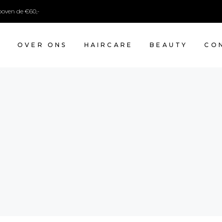
boven de €60,-
E
OVER ONS
HAIRCARE
BEAUTY
CO
CAR