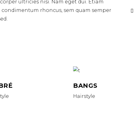
mcorper ultricies nisi. Nam eget dui. Etiam
get condimentum rhoncus, sem quam semper
ed.
BRÉ
BANGS
tyle
Hairstyle